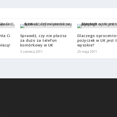
iła Ci
Sprawdź, czy nie płacisz
Dlaczego oprocento
za dużo za telefon
pożyczek w UK jest 
płacą!
komórkowy w UK
wysokie?
3 czerwca 2011
25 maja 2011