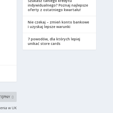
Szukasz taniego kredytu
indywidualnego? Poznaj najlepsze
oferty z ostatniego kwartału!
Nie czekaj – zmień konto bankowe
i uzyskaj lepsze warunki
7 powodów, dla których lepiej
unikać store cards
TĘPNY
zenia w UK