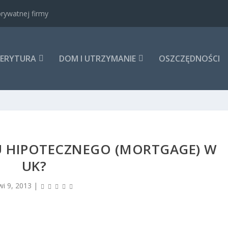
rywatnej firmy
MERYTURA
DOM I UTRZYMANIE
OSZCZĘDNOŚCI
U HIPOTECZNEGO (MORTGAGE) W
UK?
wi 9, 2013
|