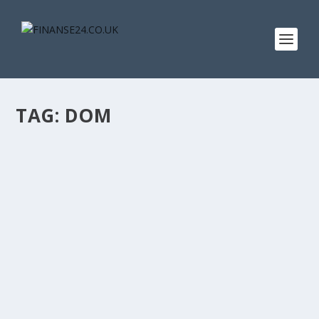
TAG:
DOM
KUPNO DOMU W ANGLII W TRZECH
KROKACH.
przez
Ewa Davis
|
maj 9, 2012
|
Kupno domu
,
Najnowsze
artykuły
|
0
|
Po akceptacji przez sprzedającego twojej oferty kupna
oraz wymianie informacji kontaktowych...
CZYTAJ WIĘCEJ