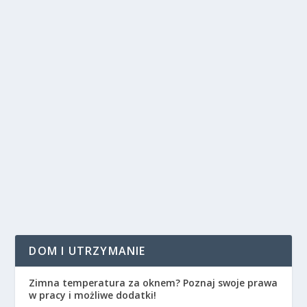
POZNAJ RODZAJE KREDYTÓW
HIPOTECZNYCH W UK.
przez
Ewa Davis
|
mar 14, 2012
|
Banki, pożyczki i kredyty
,
Kredyty i pożyczki
,
Najczęściej czytane
|
0
|
Jeśli zapragnąłeś kupić dom w UK, najprawdopodobniej
będziesz musiał skorzystać z kredytu...
CZYTAJ WIĘCEJ
DOM I UTRZYMANIE
Zimna temperatura za oknem? Poznaj swoje prawa
w pracy i możliwe dodatki!