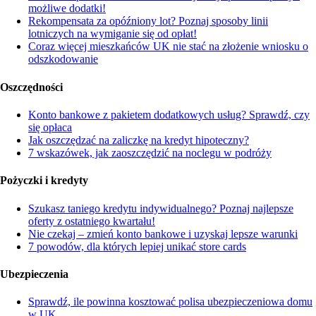
możliwe dodatki!
Rekompensata za opóźniony lot? Poznaj sposoby linii
lotniczych na wymiganie się od opłat!
Coraz więcej mieszkańców UK nie stać na złożenie wniosku o
odszkodowanie
Oszczędności
Konto bankowe z pakietem dodatkowych usług? Sprawdź, czy
się opłaca
Jak oszczędzać na zaliczkę na kredyt hipoteczny?
7 wskazówek, jak zaoszczędzić na noclegu w podróży
Pożyczki i kredyty
Szukasz taniego kredytu indywidualnego? Poznaj najlepsze
oferty z ostatniego kwartału!
Nie czekaj – zmień konto bankowe i uzyskaj lepsze warunki
7 powodów, dla których lepiej unikać store cards
Ubezpieczenia
Sprawdź, ile powinna kosztować polisa ubezpieczeniowa domu
w UK