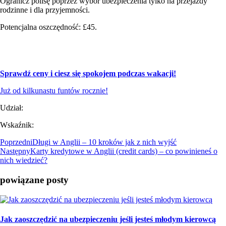
Ogranicz polisę poprzez wybór ubezpieczenia tylko na przejazdy
rodzinne i dla przyjemności.
Potencjalna oszczędność: £45.
Ubezpieczenie samochodu w razie awarii w UK i Europie!
Sprawdź ceny i ciesz się spokojem podczas wakacji!
Już od kilkunastu funtów rocznie!
Udział:
Wskaźnik:
Poprzedni
Długi w Anglii – 10 kroków jak z nich wyjść
Następny
Karty kredytowe w Anglii (credit cards) – co powinieneś o
nich wiedzieć?
powiązane posty
Jak zaoszczędzić na ubezpieczeniu jeśli jesteś młodym kierowcą