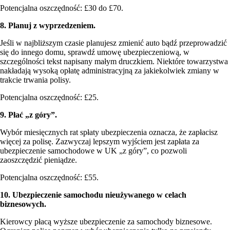
Potencjalna oszczędność: £30 do £70.
8. Planuj z wyprzedzeniem.
Jeśli w najbliższym czasie planujesz zmienić auto bądź przeprowadzić
się do innego domu, sprawdź umowę ubezpieczeniową, w
szczególności tekst napisany małym druczkiem. Niektóre towarzystwa
nakładają wysoką opłatę administracyjną za jakiekolwiek zmiany w
trakcie trwania polisy.
Potencjalna oszczędność: £25.
9. Płać „z góry”.
Wybór miesięcznych rat spłaty ubezpieczenia oznacza, że zapłacisz
więcej za polisę. Zazwyczaj lepszym wyjściem jest zapłata za
ubezpieczenie samochodowe w UK „z góry”, co pozwoli
zaoszczędzić pieniądze.
Potencjalna oszczędność: £55.
10. Ubezpieczenie samochodu nieużywanego w celach
biznesowych.
Kierowcy płacą wyższe ubezpieczenie za samochody biznesowe.