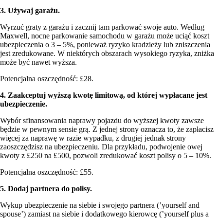
3. Używaj garażu.
Wyrzuć graty z garażu i zacznij tam parkować swoje auto. Według
Maxwell, nocne parkowanie samochodu w garażu może uciąć koszt
ubezpieczenia o 3 – 5%, ponieważ ryzyko kradzieży lub zniszczenia
jest zredukowane. W niektórych obszarach wysokiego ryzyka, zniżka
może być nawet wyższa.
Potencjalna oszczędność: £28.
4. Zaakceptuj wyższą kwotę limitową, od której wypłacane jest
ubezpieczenie.
Wybór sfinansowania naprawy pojazdu do wyższej kwoty zawsze
będzie w pewnym sensie grą. Z jednej strony oznacza to, że zapłacisz
więcej za naprawę w razie wypadku, z drugiej jednak strony
zaoszczędzisz na ubezpieczeniu. Dla przykładu, podwojenie owej
kwoty z £250 na £500, pozwoli zredukować koszt polisy o 5 – 10%.
Potencjalna oszczędność: £55.
5. Dodaj partnera do polisy.
Wykup ubezpieczenie na siebie i swojego partnera (’yourself and
spouse’) zamiast na siebie i dodatkowego kierowcę (’yourself plus a