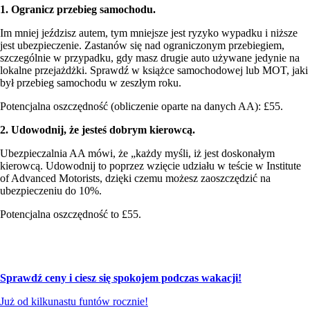
1. Ogranicz przebieg samochodu.
Im mniej jeździsz autem, tym mniejsze jest ryzyko wypadku i niższe
jest ubezpieczenie. Zastanów się nad ograniczonym przebiegiem,
szczególnie w przypadku, gdy masz drugie auto używane jedynie na
lokalne przejażdżki. Sprawdź w książce samochodowej lub MOT, jaki
był przebieg samochodu w zeszłym roku.
Potencjalna oszczędność (obliczenie oparte na danych AA): £55.
2. Udowodnij, że jesteś dobrym kierowcą.
Ubezpieczalnia AA mówi, że „każdy myśli, iż jest doskonałym
kierowcą. Udowodnij to poprzez wzięcie udziału w teście w Institute
of Advanced Motorists, dzięki czemu możesz zaoszczędzić na
ubezpieczeniu do 10%.
Potencjalna oszczędność to £55.
Ubezpieczenie samochodu w razie awarii w UK i Europie!
Sprawdź ceny i ciesz się spokojem podczas wakacji!
Już od kilkunastu funtów rocznie!