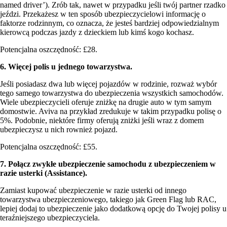
named driver’). Zrób tak, nawet w przypadku jeśli twój partner rzadko
jeździ. Przekażesz w ten sposób ubezpieczycielowi informację o
faktorze rodzinnym, co oznacza, że jesteś bardziej odpowiedzialnym
kierowcą podczas jazdy z dzieckiem lub kimś kogo kochasz.
Potencjalna oszczędność: £28.
6. Więcej polis u jednego towarzystwa.
Jeśli posiadasz dwa lub więcej pojazdów w rodzinie, rozważ wybór
tego samego towarzystwa do ubezpieczenia wszystkich samochodów.
Wiele ubezpieczycieli oferuje zniżkę na drugie auto w tym samym
domostwie. Aviva na przykład zredukuje w takim przypadku polisę o
5%. Podobnie, niektóre firmy oferują zniżki jeśli wraz z domem
ubezpieczysz u nich rownież pojazd.
Potencjalna oszczędność: £55.
7. Połącz zwykłe ubezpieczenie samochodu z ubezpieczeniem w
razie usterki (Assistance).
Zamiast kupować ubezpieczenie w razie usterki od innego
towarzystwa ubezpieczeniowego, takiego jak Green Flag lub RAC,
lepiej dodaj to ubezpieczenie jako dodatkową opcję do Twojej polisy u
teraźniejszego ubezpieczyciela.