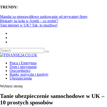
TRENDY:
Mandat za nieprawidłowe parkowanie od prywatnej firmy
Blokady na koła w Anglii – co zrobić?
Tani internet w UK? Tak, to możliwe!
Praca i Emerytura
Dom i utrzymanie
Oszczędności
Banki, pożyczki i kredyty
Ubezpieczenia
Wybierz stronę
Tanie ubezpieczenie samochodowe w UK –
10 prostych sposobów