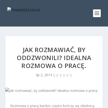
JAK ROZMAWIAĆ, BY
ODDZWONILI? IDEALNA
ROZMOWA O PRACĘ.
lip 2, 2014
|
Rozmowa o pracę bardzo często kończy się obietnicą