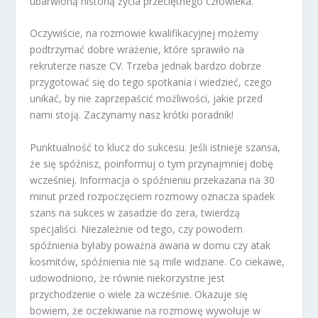
ubarwioną historią życia przeciętnego człowieka.
Oczywiście, na rozmowie kwalifikacyjnej możemy
podtrzymać dobre wrażenie, które sprawiło na
rekruterze nasze CV. Trzeba jednak bardzo dobrze
przygotować się do tego spotkania i wiedzieć, czego
unikać, by nie zaprzepaścić możliwości, jakie przed
nami stoją. Zaczynamy nasz krótki poradnik!
Punktualność to klucz do sukcesu.
Jeśli istnieje szansa,
że się spóźnisz, poinformuj o tym przynajmniej dobę
wcześniej. Informacja o spóźnieniu przekazana na 30
minut przed rozpoczęciem rozmowy oznacza spadek
szans na sukces w zasadzie do zera, twierdzą
specjaliści. Niezależnie od tego, czy powodem
spóźnienia byłaby poważna awaria w domu czy atak
kosmitów, spóźnienia nie są mile widziane. Co ciekawe,
udowodniono, że równie niekorzystne jest
przychodzenie o wiele za wcześnie. Okazuje się
bowiem, że oczekiwanie na rozmowę wywołuje w