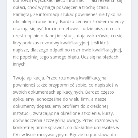
domową i wyszukać nieco informacji. Taki
research
się
opłaci, choć wymaga poświęcenia trochę czasu.
Pamiętaj, że informacji szukać powinieneś nie tylko na
oficjalnej stronie firmy. Bardzo cennym źródłem wiedzy
okazują się być fora internetowe. Ludzie piszą na nich
często opinie o danej instytucji, dają wskazówki, co się
liczy podczas rozmowy kwalifikacyjnej. Jeśli ktoś
napisze, dlaczego odpadł po rozmowie kwalifikacyjnej,
nie popełniaj tego samego błędu. Ucz się na błędach
innych!
Twoja aplikacja.
Przed rozmową kwalifikacyjną
powinieneś także przypomnieć sobie, co napisałeś w
swoich dokumentach aplikacyjnych. Bardzo często
aplikujemy jednocześnie do wielu firm, a nasze
dokumenty dopasujemy profilem do określonej
instytucji, zwracając na określone szkolenia, kursy,
doświadczenia szczególną uwagę. Przed rozmową w
konkretnej firmie sprawdź, co dokładnie umieściłeś w
CV i w liście motywacyjnym. Będzie to podstawą do