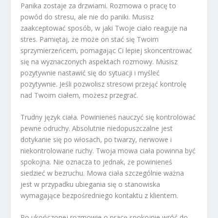
Panika zostaje za drzwiami.
Rozmowa o pracę to
powód do stresu, ale nie do paniki. Musisz
zaakceptować sposób, w jaki Twoje ciało reaguje na
stres. Pamiętaj, że może on stać się Twoim
sprzymierzeńcem, pomagając Ci lepiej skoncentrować
się na wyznaczonych aspektach rozmowy. Musisz
pozytywnie nastawić się do sytuacji i myśleć
pozytywnie. Jeśli pozwolisz stresowi przejąć kontrolę
nad Twoim ciałem, możesz przegrać.
Trudny język ciała.
Powinieneś nauczyć się kontrolować
pewne odruchy. Absolutnie niedopuszczalne jest
dotykanie się po włosach, po twarzy, nerwowe i
niekontrolowane ruchy. Twoja mowa ciała powinna być
spokojna. Nie oznacza to jednak, że powinieneś
siedzieć w bezruchu. Mowa ciała szczególnie ważna
jest w przypadku ubiegania się o stanowiska
wymagające bezpośredniego kontaktu z klientem.
Po ukończonej rozmowie o pracę spokojnie wróć do