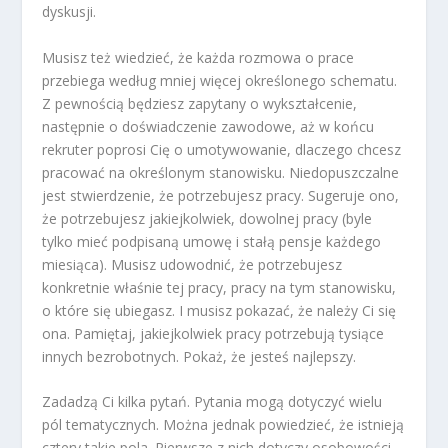
dyskusji.
Musisz też wiedzieć, że każda rozmowa o prace
przebiega według mniej więcej określonego schematu.
Z pewnością będziesz zapytany o wykształcenie,
następnie o doświadczenie zawodowe, aż w końcu
rekruter poprosi Cię o umotywowanie, dlaczego chcesz
pracować na określonym stanowisku. Niedopuszczalne
jest stwierdzenie, że potrzebujesz pracy. Sugeruje ono,
że potrzebujesz jakiejkolwiek, dowolnej pracy (byle
tylko mieć podpisaną umowę i stałą pensje każdego
miesiąca). Musisz udowodnić, że potrzebujesz
konkretnie właśnie tej pracy, pracy na tym stanowisku,
o które się ubiegasz. I musisz pokazać, że należy Ci się
ona. Pamiętaj, jakiejkolwiek pracy potrzebują tysiące
innych bezrobotnych. Pokaż, że jesteś najlepszy.
Zadadzą Ci kilka pytań.
Pytania mogą dotyczyć wielu
pól tematycznych. Można jednak powiedzieć, że istnieją
cztery takie pola. Pierwsze z nich dotyczy osobowości