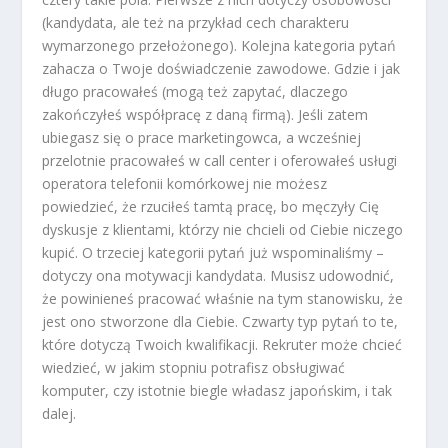
(kandydata, ale też na przykład cech charakteru
wymarzonego przełożonego). Kolejna kategoria pytań
zahacza o Twoje doświadczenie zawodowe. Gdzie i jak
długo pracowałeś (mogą też zapytać, dlaczego
zakończyłeś współpracę z daną firmą). Jeśli zatem
ubiegasz się o prace marketingowca, a wcześniej
przelotnie pracowałeś w call center i oferowałeś usługi
operatora telefonii komórkowej nie możesz
powiedzieć, że rzuciłeś tamtą pracę, bo męczyły Cię
dyskusje z klientami, którzy nie chcieli od Ciebie niczego
kupić. O trzeciej kategorii pytań już wspominaliśmy –
dotyczy ona motywacji kandydata. Musisz udowodnić,
że powinieneś pracować właśnie na tym stanowisku, że
jest ono stworzone dla Ciebie. Czwarty typ pytań to te,
które dotyczą Twoich kwalifikacji. Rekruter może chcieć
wiedzieć, w jakim stopniu potrafisz obsługiwać
komputer, czy istotnie biegle władasz japońskim, i tak
dalej.