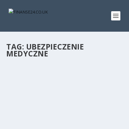
TAG:
UBEZPIECZENIE
MEDYCZNE
TANIE PRYWATNE UBEZPIECZENIE
MEDYCZNE W UK
przez
Ewa Davis
|
cze 6, 2011
|
Najnowsze artykuły
,
Ubezpieczenia
|
0
|
Zapewne masz świadomość, że prywatne
ubezpieczenie medyczne (Private Medical Insurance –...
CZYTAJ WIĘCEJ